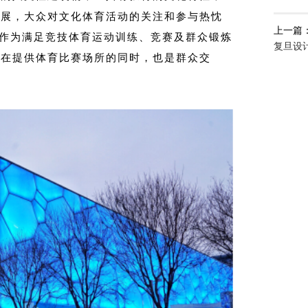
发展，大众对文化体育活动的关注和参与热忱
上一篇
。作为满足竞技体育运动训练、竞赛及群众锻炼
复旦设
筑在提供体育比赛场所的同时，也是群众交