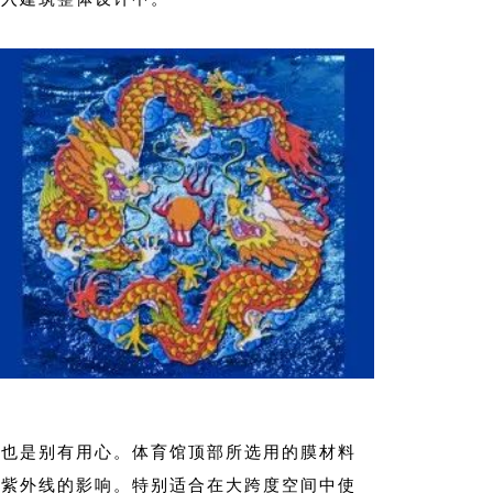
上也是别有用心。体育馆顶部所选用的膜材料
受紫外线的影响。特别适合在大跨度空间中使