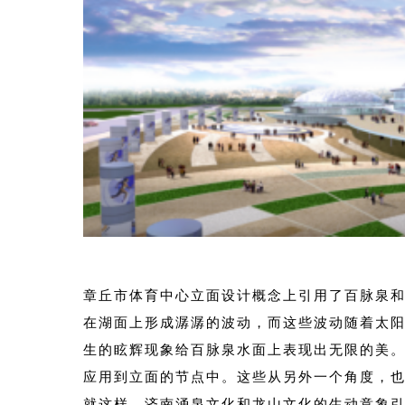
章丘市体育中心立面设计概念上引用了百脉泉
在湖面上形成潺潺的波动，而这些波动随着太
生的眩辉现象给百脉泉水面上表现出无限的美
应用到立面的节点中。这些从另外一个角度，
就这样，济南涌泉文化和龙山文化的生动意象