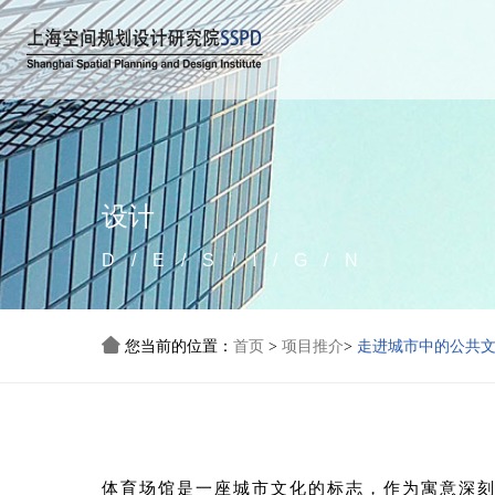
设计
D/E/S/I/G/N

您当前的位置：
首页
项目推介
走进城市中的公共文
>
>
体育场馆是一座城市文化的标志，作为寓意深