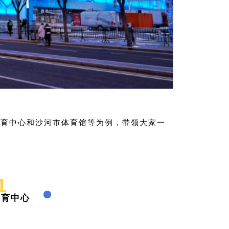
体育中心和沙河市体育馆等为例，带领大家一
1
体育中心