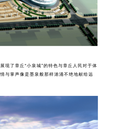
展现了章丘“小泉城”的特色与章丘人民对于体
热情与掌声像是墨泉般那样汹涌不绝地献给远