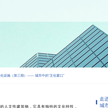
化设施（第三期）—— 城市中的“文化窗口”
走
城市
刻的人文性建筑物，它具有独特的文化特性，