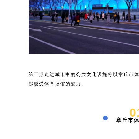
第三期走进城市中的公共文化设施将以章丘市
起感受体育场馆的魅力。
0
章丘市